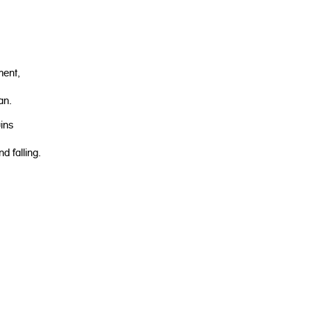
ment,
an.
uins
d falling.