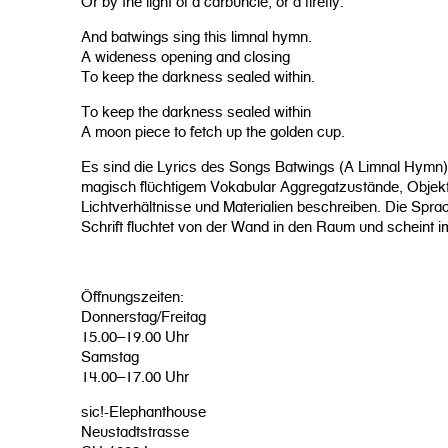
Or by the light of a carbuncle, or a firefly.
And batwings sing this limnal hymn.
A wideness opening and closing
To keep the darkness sealed within.
To keep the darkness sealed within
A moon piece to fetch up the golden cup.
Es sind die Lyrics des Songs Batwings (A Limnal Hymn) d
magisch flüchtigem Vokabular Aggregatzustände, Objekte
Lichtverhältnisse und Materialien beschreiben. Die Sprac
Schrift fluchtet von der Wand in den Raum und scheint 
Öffnungszeiten:
Donnerstag/Freitag
15.00–19.00 Uhr
Samstag
14.00–17.00 Uhr
sic!-Elephanthouse
Neustadtstrasse