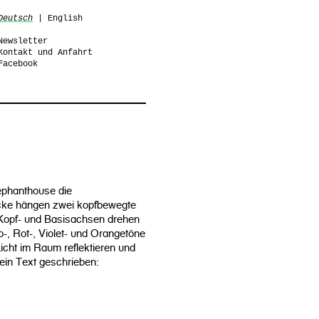
Deutsch
|
English
Newsletter
Kontakt und Anfahrt
Facebook
lephanthouse die
cke hängen zwei kopfbewegte
 Kopf- und Basisachsen drehen
-, Rot-, Violet- und Orangetöne
Licht im Raum reflektieren und
ein Text geschrieben: