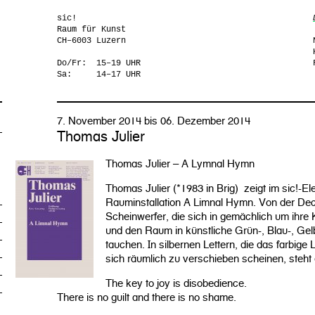
sic!
Raum für Kunst
CH–6003 Luzern
Do/Fr:	15–19 UHR
Sa:	14–17 UHR
7. November 2014 bis 06. Dezember 2014
Thomas Julier
Thomas Julier – A Lymnal Hymn
Thomas Julier (*1983 in Brig) zeigt im sic!-E
Rauminstallation A Limnal Hymn. Von der De
Scheinwerfer, die sich in gemächlich um ihre
und den Raum in künstliche Grün-, Blau-, Gelb
tauchen. In silbernen Lettern, die das farbige 
sich räumlich zu verschieben scheinen, steht 
The key to joy is disobedience.
There is no guilt and there is no shame.